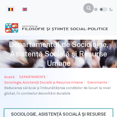
Selectați limba dvs
Departamentul de Sociologie,
Asistență Socială și Resurse
Umane
Acasă
DEPARTAMENTE
Sociologie, Asistenţă Socială și Resurse Umane
Evenimente
Reducerea sărăciei și îmbunătățirea condițiilor de locuit la nivel
global, în contextul dezvoltării durabile
SOCIOLOGIE, ASISTENŢĂ SOCIALĂ ŞI RESURSE