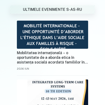
ULTIMELE EVENIMENTE S-AS-RU
Mobilitatea internațională – o
oportunitate de a aborda etica în
asistența socială acordată familiilor în
situații de risc
2026 IUN