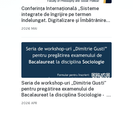
Conferința Internațională „Sisteme
integrate de îngrijire pe termen
îndelungat. Digitalizare şi Ȋmbãtrânire” –
Ediția a X‑a, 12–13 mai 2026, UAIC Iași
2026 MAI
Seria de workshop-uri „Dimitrie Gusti”
pentru pregătirea examenului de
Bacalaureat la disciplina Sociologie - în
format online
2026 APR