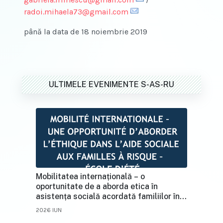
radoi.mihaela73@gmail.com
până la data de 18 noiembrie 2019
ULTIMELE EVENIMENTE S-AS-RU
Mobilitatea internațională – o
oportunitate de a aborda etica în
asistența socială acordată familiilor în
situații de risc
2026 IUN