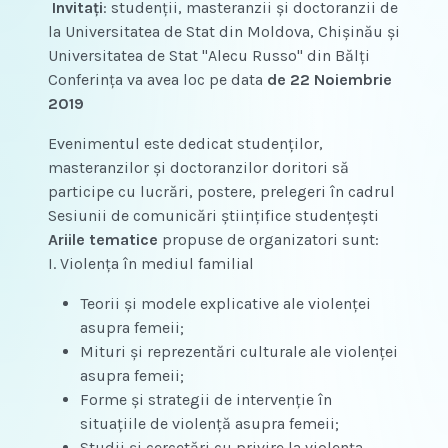
Invitați
: studenții, masteranzii și doctoranzii de
la Universitatea de Stat din Moldova, Chișinău și
Universitatea de Stat "Alecu Russo" din Bălți
Conferinţa va avea loc pe data
de 22 Noiembrie
2019
Evenimentul este dedicat studenților,
masteranzilor și doctoranzilor doritori să
participe cu lucrări, postere, prelegeri în cadrul
Sesiunii de comunicări științifice studențești
Ariile tematice
propuse de organizatori sunt:
I. Violenţa în mediul familial
Teorii și modele explicative ale violenței
asupra femeii;
Mituri şi reprezentări culturale ale violenţei
asupra femeii;
Forme şi strategii de intervenţie în
situaţiile de violenţă asupra femeii;
Studii şi cercetări cu privire la violenţa