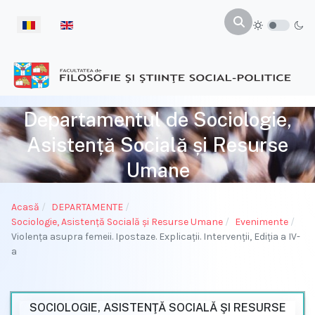
Selectați limba dvs
Departamentul de Sociologie,
Asistență Socială și Resurse
Umane
Acasă
DEPARTAMENTE
Sociologie, Asistenţă Socială și Resurse Umane
Evenimente
Violența asupra femeii. Ipostaze. Explicații. Intervenții, Ediția a IV-
a
SOCIOLOGIE, ASISTENŢĂ SOCIALĂ ŞI RESURSE