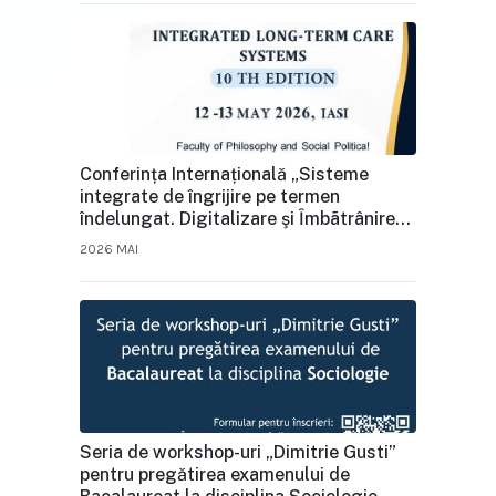
Conferința Internațională „Sisteme
integrate de îngrijire pe termen
îndelungat. Digitalizare şi Ȋmbãtrânire” –
Ediția a X‑a, 12–13 mai 2026, UAIC Iași
2026 MAI
Seria de workshop-uri „Dimitrie Gusti”
pentru pregătirea examenului de