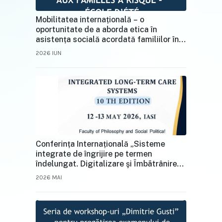
Mobilitatea internațională – o
oportunitate de a aborda etica în
asistența socială acordată familiilor în
situații de risc
2026 IUN
Conferința Internațională „Sisteme
integrate de îngrijire pe termen
îndelungat. Digitalizare şi Ȋmbãtrânire” –
Ediția a X‑a, 12–13 mai 2026, UAIC Iași
2026 MAI