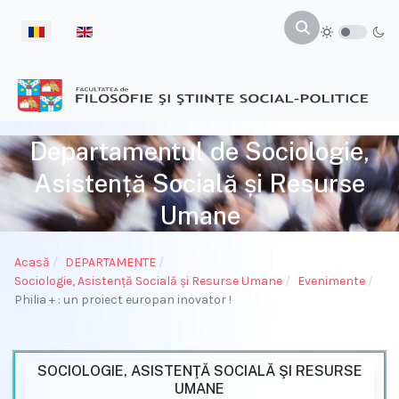
Selectați limba dvs
Departamentul de Sociologie,
Asistență Socială și Resurse
Umane
Acasă
DEPARTAMENTE
Sociologie, Asistenţă Socială și Resurse Umane
Evenimente
Philia + : un proiect europan inovator !
SOCIOLOGIE, ASISTENŢĂ SOCIALĂ ŞI RESURSE
UMANE