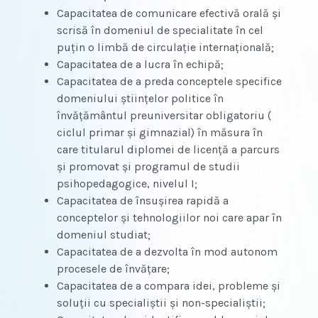
Capacitatea de comunicare efectivă orală şi
scrisă în domeniul de specialitate în cel
puţin o limbă de circulaţie internaţională;
Capacitatea de a lucra în echipă;
Capacitatea de a preda conceptele specifice
domeniului ştiinţelor politice în
învăţământul preuniversitar obligatoriu (
ciclul primar şi gimnazial) în măsura în
care titularul diplomei de licenţă a parcurs
şi promovat şi programul de studii
psihopedagogice, nivelul I;
Capacitatea de însuşirea rapidă a
conceptelor şi tehnologiilor noi care apar în
domeniul studiat;
Capacitatea de a dezvolta în mod autonom
procesele de învăţare;
Capacitatea de a compara idei, probleme şi
soluţii cu specialiştii şi non-specialiştii;