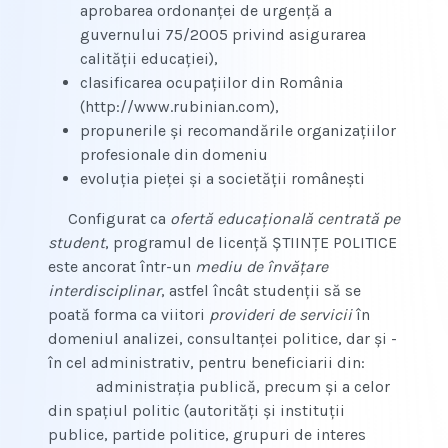
aprobarea ordonanţei de urgenţă a
guvernului 75/2005 privind asigurarea
calităţii educaţiei),
clasificarea ocupaţiilor din România
(http://www.rubinian.com),
propunerile şi recomandările organizaţiilor
profesionale din domeniu
evoluţia pieţei şi a societăţii româneşti
Configurat ca
ofertă educaţională centrată pe
student
, programul de licenţă ŞTIINŢE POLITICE
este ancorat într-un
mediu de învăţare
interdisciplinar
, astfel încât studenţii să se
poată forma ca viitori
provideri de servicii
în
domeniul analizei, consultanţei politice, dar şi ­
în cel administrativ, pentru beneficiarii din:
administraţia publică, precum şi a celor
din spaţiul politic (autorităţi şi instituţii
publice, partide politice, grupuri de interes