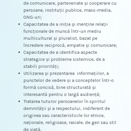
de comunicare, parteneriate şi cooperare cu
persoane, instituţii publice, mass-media,
ONG-uri;
Capacitatea de a iniţia şi menţine relaţii
funcţionale de muncă într-un mediu
multicultural şi pluralist, bazat pe
încredere reciprocă, empatie şi comunicare;
Capacitatea de a identifica aspecte
strategice şi probleme sistemice, de a
stabili priorităţi;
Utilizarea şi prezentarea informaţiilor, a
punctelor de vedere şi a conceptelor într-o
formă concisă, bine structurată şi
interesantă pentru o largă audienţă;
Tratarea tuturor persoanelor în spiritul
demnităţii şi a respectului, indiferent de
originea sau caracteristicile lor etnice,
naţionale, religioase, rasiale, de gen sau stil
de viaţă.