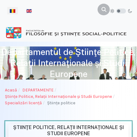
Selectați limba dvs
Departamentul de Ştiinţe Politice,
Relaţii Internaţionale şi Studii
Europene
Acasă
DEPARTAMENTE
Ştiinţe Politice, Relaţii Internaţionale şi Studii Europene
Specializări licenţă
Știinţe politice
ŞTIINŢE POLITICE, RELAŢII INTERNAŢIONALE ŞI
STUDII EUROPENE