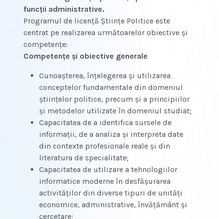
funcţii administrative.
Programul de licenţă Ştiinţe Politice este
centrat pe realizarea următoarelor obiective şi
competenţe:
Competenţe şi obiective generale
Cunoaşterea, înţelegerea şi utilizarea
conceptelor fundamentale din domeniul
ştiinţelor politice, precum şi a principiilor
şi metodelor utilizate în domeniul studiat;
Capacitatea de a identifica sursele de
informaţii, de a analiza şi interpreta date
din contexte profesionale reale şi din
literatura de specialitate;
Capacitatea de utilizare a tehnologiilor
informatice moderne în desfăşurarea
activităţilor din diverse tipuri de unităţi
economice, administrative, învăţământ şi
cercetare;