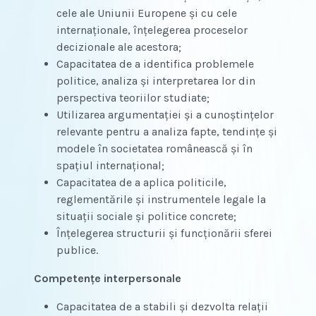
cele ale Uniunii Europene şi cu cele
internaţionale, înţelegerea proceselor
decizionale ale acestora;
Capacitatea de a identifica problemele
politice, analiza şi interpretarea lor din
perspectiva teoriilor studiate;
Utilizarea argumentaţiei şi a cunoştinţelor
relevante pentru a analiza fapte, tendinţe şi
modele în societatea românească şi în
spaţiul internaţional;
Capacitatea de a aplica politicile,
reglementările şi instrumentele legale la
situaţii sociale şi politice concrete;
Înţelegerea structurii şi funcţionării sferei
publice.
Competenţe interpersonale
Capacitatea de a stabili şi dezvolta relaţii