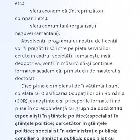
etc.),
sfera economică (întreprinzători,
companii etc.),
sfera comunitară (organizaţii
neguvernamentale).
Absolvenţii programului nostru de licenţă
vor fi pregătiţi să intre pe piaţa serviciilor
cerute în cadrul societăţii româneşti, însă,
deopotrivă, vor fi în măsură să-şi continue
formarea academică, prin studii de masterat şi
doctorat.
Disciplinele din planul de învăţământ sunt
corelate cu Clasificarea Ocupaţiilor din România
(COR), cunoştinţele şi priceperile formate fiind
puse în corespondenţă cu g
rupa de bază 2443
(specialişti în ştiinţele politice):
specialist în
ştiinţele politice; cercetător în ştiinţele
politice; specialist în administraţie publică;
consilier organizaţie publică; specialist cu