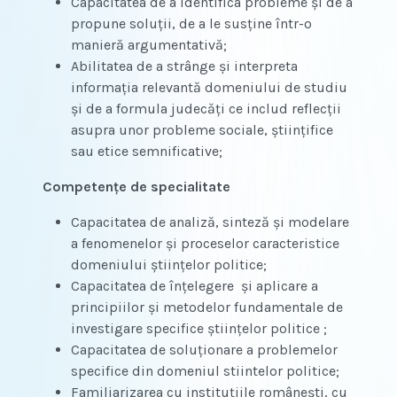
Capacitatea de a identifica probleme şi de a
propune soluţii, de a le susţine într-o
manieră argumentativă;
Abilitatea de a strânge şi interpreta
informaţia relevantă domeniului de studiu
şi de a formula judecăţi ce includ reflecţii
asupra unor probleme sociale, ştiinţifice
sau etice semnificative;
Competenţe de specialitate
Capacitatea de analiză, sinteză şi modelare
a fenomenelor şi proceselor caracteristice
domeniului ştiinţelor politice;
Capacitatea de înţelegere şi aplicare a
principiilor şi metodelor fundamentale de
investigare specifice ştiinţelor politice ;
Capacitatea de soluţionare a problemelor
specifice din domeniul stiintelor politice;
Familiarizarea cu instituţiile româneşti, cu